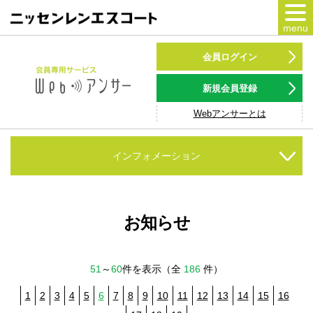
menu
カードをつくる
会員ログイン
カードをつかう
新規会員登録
Webアンサーとは
NSポイント
キャンペーン
インフォメーション
会員専用サービス
Webアンサー
サービス
お知らせ
各種ローン
51
～
60
件を表示（全
186
件）
お客様サポート
1
2
3
4
5
6
7
8
9
10
11
12
13
14
15
16