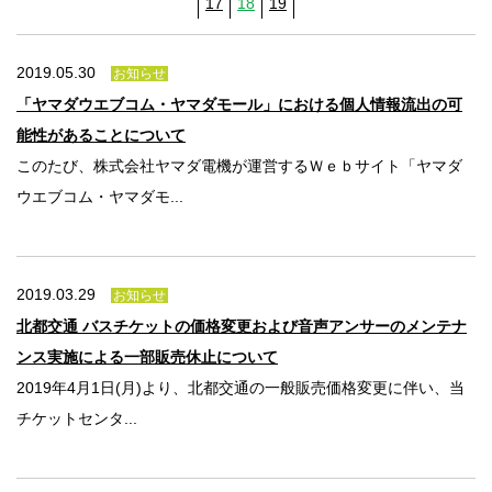
法人のみなさま
17
18
19
加盟店のみなさま
2019.05.30
お知らせ
「ヤマダウエブコム・ヤマダモール」における個人情報流出の可
能性があることについて
このたび、株式会社ヤマダ電機が運営するＷｅｂサイト「ヤマダ
ウエブコム・ヤマダモ...
2019.03.29
お知らせ
北都交通 バスチケットの価格変更および音声アンサーのメンテナ
ンス実施による一部販売休止について
2019年4月1日(月)より、北都交通の一般販売価格変更に伴い、当
チケットセンタ...