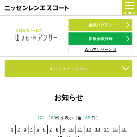
menu
カードをつくる
会員ログイン
カードをつかう
新規会員登録
Webアンサーとは
NSポイント
キャンペーン
インフォメーション
会員専用サービス
Webアンサー
サービス
お知らせ
各種ローン
171
～
180
件を表示（全
186
件）
お客様サポート
1
2
3
4
5
6
7
8
9
10
11
12
13
14
15
16