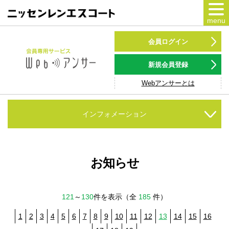
menu
カードをつくる
会員ログイン
カードをつかう
新規会員登録
Webアンサーとは
NSポイント
キャンペーン
インフォメーション
会員専用サービス
Webアンサー
サービス
お知らせ
各種ローン
121
～
130
件を表示（全
185
件）
お客様サポート
1
2
3
4
5
6
7
8
9
10
11
12
13
14
15
16