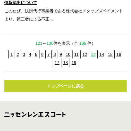
情報流出について
このたび、決済代行事業者である株式会社メタップスペイメント
より、第三者による不正...
121
～
130
件を表示（全
185
件）
1
2
3
4
5
6
7
8
9
10
11
12
13
14
15
16
17
18
19
トップページに戻る