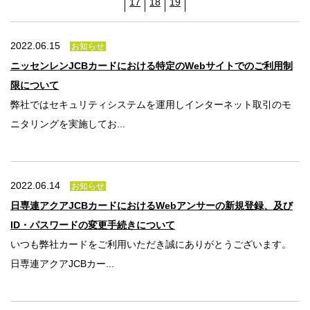
法人のみなさま
17
18
19
加盟店のみなさま
2022.06.15
お知らせ
ニッセンレンJCBカードにおける特定のWebサイトでのご利用制
限について
弊社ではセキュリティシステムを運用しインターネット取引のモ
ニタリングを実施してお...
2022.06.14
お知らせ
日専連アクアJCBカードにおけるWebアンサーの新規登録、及び
ID・パスワードの変更手続きについて
いつも弊社カードをご利用いただき誠にありがとうございます。
日専連アクアJCBカー...