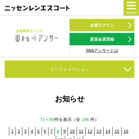
menu
カードをつくる
会員ログイン
カードをつかう
新規会員登録
Webアンサーとは
NSポイント
キャンペーン
インフォメーション
会員専用サービス
Webアンサー
サービス
お知らせ
各種ローン
71
～
80
件を表示（全
186
件）
お客様サポート
1
2
3
4
5
6
7
8
9
10
11
12
13
14
15
16