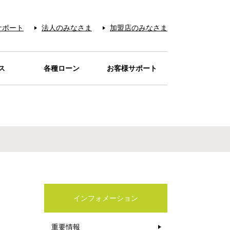
サポート
法人のみなさま
加盟店のみなさま
ス
各種ローン
お客様サポート
お支払い
サービス
レジット
ービス
アー＆
ード
REN
宅配
待
品
ローンカードaira
目的別ローン
電話リレーサービス
お問い合わせの多い
カード紛失・盗難
本人認証サービス
お問い合わせ先
音声アンサー
お支払い
Q&A
カードが
カードを安心・安全に
クーポン
ティ
の販売
オイル
シミュレーション
ご利用店一覧
お店
ご利用いただくために
インフォメーション
重要情報