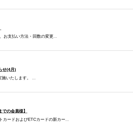
！
、お支払い方法・回数の変更...
せ(4月)
いたします。 ...
末までの会員様】
ードおよびETCカードの新カー...