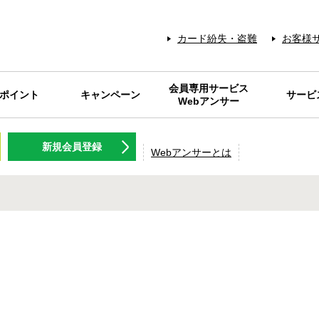
カード紛失・盗難
お客様
会員専用サービス
Sポイント
キャンペーン
サービ
Webアンサー
NT名人.com
Sポイント
キャンペーン
Webアンサーとは
メンテナンス情報
IDパスワードを
各種料金の
Web明細
RARAク
FP相談サ
旅行のツ
ギフトカ
NISSEN
灯油の
会員優
保険商
日専連ギフト
ログラム
新規会員登録
お忘れの方
プレミアム
アクティビ
チケット等
コニサー
使える
Webアンサーとは