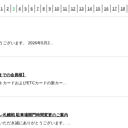
1
2
3
4
5
6
7
8
9
10
11
12
13
14
15
16
17
18
います。 2026年5月2...
末までの会員様】
ードおよびETCカードの新カー...
レ札幌戦 駐車場開門時間変更のご案内
ただき誠にありがとうございます。...