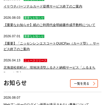
イケウチパーソナルカード提携サービス終了のご案内
2026.08.03
重要なお知らせ
【重要なお知らせ】紙のご利用代金明細書作成手数料について
2026.07.01
重要なお知らせ
【重要】「ニッセンレンエスコートQUICPay（カード型）」サー
ビス終了のご案内
2026.04.13
ニュースリリース
北海道松前町が、現地決済型ふるさと納税サービス「ふるまち
Pay」を導入
お知らせ
一覧を見る
2026.03.16
重要なお知らせ
小樽支店移転のお知らせ
2026.08.07
Webアンサーのログイン画面が表示されない事象について