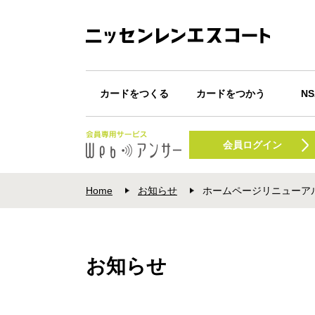
カードをつくる
カードをつかう
N
カード一覧
Webキャッシング
カードが届いたら
ショッピング
キャッシング
Apple Pay
Google Pay
POI
N
振込みサービス
会員ログイン
プ
Home
お知らせ
ホームページリニューアル
お知らせ