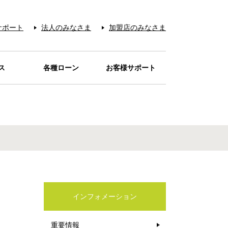
サポート
法人のみなさま
加盟店のみなさま
ス
各種ローン
お客様サポート
お支払い
サービス
レジット
ービス
アー＆
ード
REN
宅配
待
品
ローンカードaira
目的別ローン
電話リレーサービス
お問い合わせの多い
カード紛失・盗難
本人認証サービス
お問い合わせ先
音声アンサー
お支払い
Q&A
カードが
カードを安心・安全に
クーポン
ティ
の販売
オイル
シミュレーション
ご利用店一覧
お店
ご利用いただくために
インフォメーション
重要情報