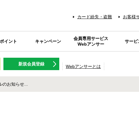
カード紛失・盗難
お客様
会員専用サービス
Sポイント
キャンペーン
サービ
Webアンサー
NT名人.com
Sポイント
キャンペーン
Webアンサーとは
メンテナンス情報
IDパスワードを
各種料金の
Web明細
RARAク
FP相談サ
旅行のツ
ギフトカ
NISSEN
灯油の
会員優
保険商
日専連ギフト
ログラム
新規会員登録
お忘れの方
プレミアム
アクティビ
チケット等
コニサー
使える
Webアンサーとは
のお知らせ...