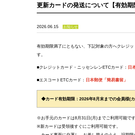
更新カードの発送について【有効期限
2026.06.15
お知らせ
有効期限満了にともない、下記対象の方へクレジッ
す。
■クレジットカード・ニッセンレンETCカード：
日
■エスコートETCカード：
日本郵便「簡易書留」
◆カード有効期限：2026年8
月末までの会員様(カー
※お手元のカードは8月31日(月)までご利用可能で
※新カードは受領後すぐにご利用可能です。
カード裏面に自署し、お差し替えのうえ、旧期限