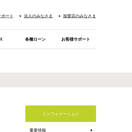
サポート
法人のみなさま
加盟店のみなさま
ス
各種ローン
お客様サポート
お支払い
サービス
レジット
ービス
アー＆
ード
REN
宅配
待
品
ローンカードaira
目的別ローン
電話リレーサービス
お問い合わせの多い
カード紛失・盗難
本人認証サービス
お問い合わせ先
音声アンサー
お支払い
Q&A
カードが
カードを安心・安全に
クーポン
ティ
の販売
オイル
シミュレーション
ご利用店一覧
お店
ご利用いただくために
インフォメーション
重要情報