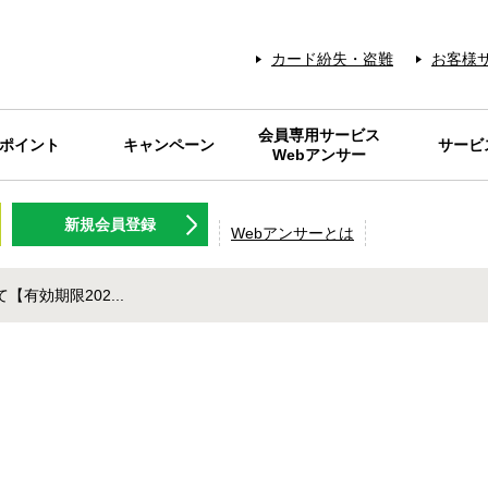
カード紛失・盗難
お客様
会員専用サービス
Sポイント
キャンペーン
サービ
Webアンサー
NT名人.com
Sポイント
キャンペーン
Webアンサーとは
メンテナンス情報
IDパスワードを
各種料金の
Web明細
RARAク
FP相談サ
旅行のツ
ギフトカ
NISSEN
灯油の
会員優
保険商
日専連ギフト
ログラム
新規会員登録
お忘れの方
プレミアム
アクティビ
チケット等
コニサー
使える
Webアンサーとは
有効期限202...