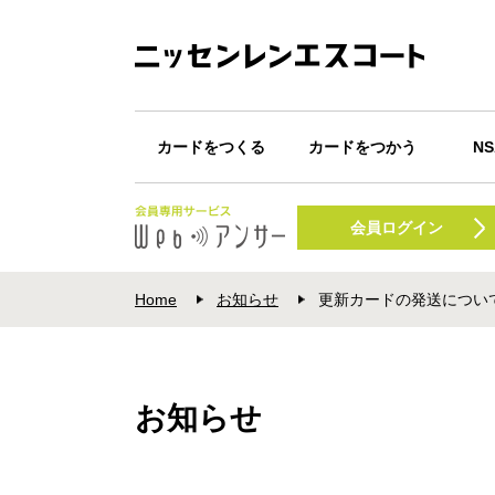
カードをつくる
カードをつかう
N
カード一覧
Webキャッシング
カードが届いたら
ショッピング
キャッシング
Apple Pay
Google Pay
POI
N
振込みサービス
会員ログイン
プ
Home
お知らせ
更新カードの発送について【
お知らせ