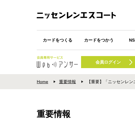
カードをつくる
カードをつかう
N
カード一覧
Webキャッシング
カードが届いたら
ショッピング
キャッシング
Apple Pay
Google Pay
POI
N
振込みサービス
会員ログイン
プ
Home
重要情報
【重要】「ニッセンレンエス
重要情報