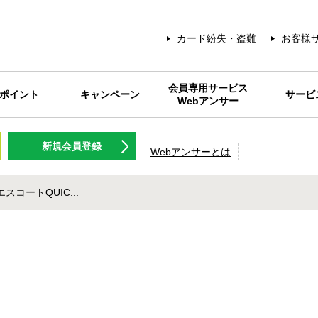
カード紛失・盗難
お客様
会員専用サービス
Sポイント
キャンペーン
サービ
Webアンサー
NT名人.com
Sポイント
キャンペーン
Webアンサーとは
メンテナンス情報
IDパスワードを
各種料金の
Web明細
RARAク
FP相談サ
旅行のツ
ギフトカ
NISSEN
灯油の
会員優
保険商
日専連ギフト
ログラム
新規会員登録
お忘れの方
プレミアム
アクティビ
チケット等
コニサー
使える
Webアンサーとは
コートQUIC...