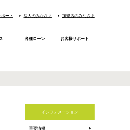
サポート
法人のみなさま
加盟店のみなさま
ス
各種ローン
お客様サポート
お支払い
サービス
レジット
ービス
アー＆
ード
REN
宅配
待
品
ローンカードaira
目的別ローン
電話リレーサービス
お問い合わせの多い
カード紛失・盗難
本人認証サービス
お問い合わせ先
音声アンサー
お支払い
Q&A
カードが
カードを安心・安全に
クーポン
ティ
の販売
オイル
シミュレーション
ご利用店一覧
お店
ご利用いただくために
インフォメーション
重要情報