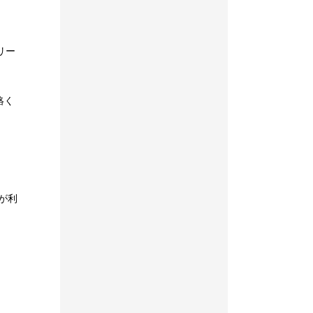
リー
絡く
yが利