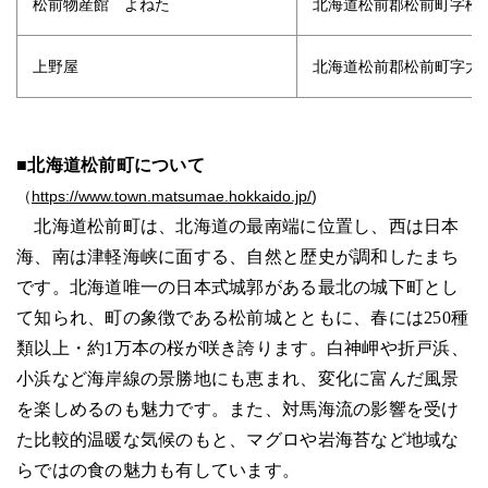
松前物産館 よねた
北海道松前郡松前町字松城
上野屋
北海道松前郡松前町字大沢9
■北海道松前町について
（
https://www.town.matsumae.hokkaido.jp/
)
北海道松前町は、北海道の最南端に位置し、西は日本
海、南は津軽海峡に面する、自然と歴史が調和したまち
です。北海道唯一の日本式城郭がある最北の城下町とし
て知られ、町の象徴である松前城とともに、春には250種
類以上・約1万本の桜が咲き誇ります。白神岬や折戸浜、
小浜など海岸線の景勝地にも恵まれ、変化に富んだ風景
を楽しめるのも魅力です。また、対馬海流の影響を受け
た比較的温暖な気候のもと、マグロや岩海苔など地域な
らではの食の魅力も有しています。