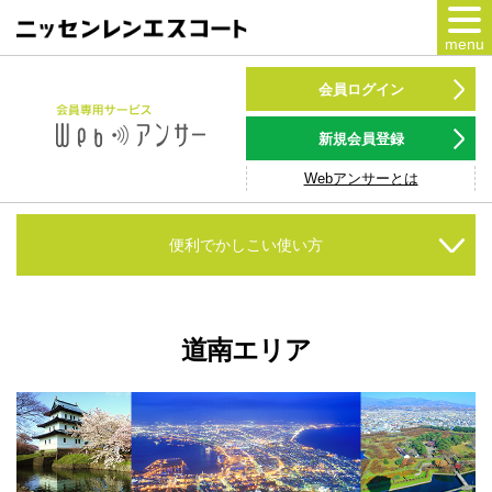
menu
カードをつくる
会員ログイン
カードをつかう
新規会員登録
Webアンサーとは
NSポイント
キャンペーン
便利でかしこい使い方
会員専用サービス
Webアンサー
サービス
道南エリア
各種ローン
お客様サポート