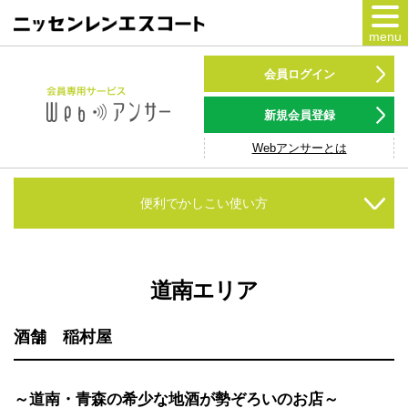
menu
カードをつくる
会員ログイン
カードをつかう
新規会員登録
Webアンサーとは
NSポイント
キャンペーン
便利でかしこい使い方
会員専用サービス
Webアンサー
サービス
道南エリア
各種ローン
酒舗 稲村屋
お客様サポート
～道南・青森の希少な地酒が勢ぞろいのお店～