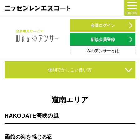
menu
カードをつくる
会員ログイン
カードをつかう
新規会員登録
Webアンサーとは
NSポイント
キャンペーン
便利でかしこい使い方
会員専用サービス
Webアンサー
サービス
道南エリア
各種ローン
HAKODATE海峡の風
お客様サポート
函館の海を感じる宿