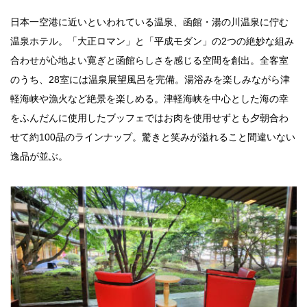
法人のみなさま
日本一空港に近いといわれている温泉、函館・湯の川温泉に佇む
加盟店のみなさま
温泉ホテル。「大正ロマン」と「平成モダン」の2つの絶妙な組み
合わせが心地よい寛ぎと函館らしさを感じる空間を創出。全客室
のうち、28室には温泉展望風呂を完備。湯浴みを楽しみながら津
軽海峡や漁火など絶景を楽しめる。津軽海峡を中心とした海の幸
をふんだんに使用したブッフェではお肉を使用せずとも夕朝合わ
せて約100品のラインナップ。驚きと笑みが溢れること間違いない
逸品が並ぶ。