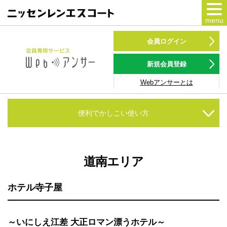
menu
カードをつくる
会員ログイン
カードをつかう
新規会員登録
Webアンサーとは
NSポイント
キャンペーン
便利でかしこい使い方
会員専用サービス
Webアンサー
サービス
道南エリア
各種ローン
ホテル寺子屋
お客様サポート
～いにしえ江差 大正ロマン漂うホテル～