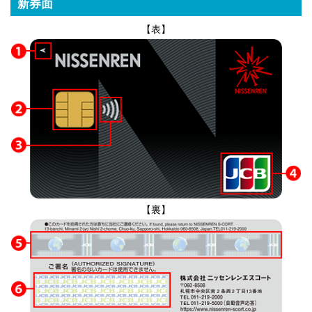
新券面
【表】
【裏】