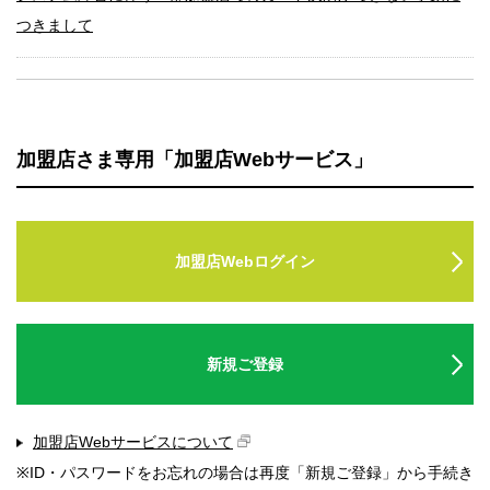
つきまして
2026.07.16
【復旧報】提携先Visaのシステム障害に伴う一部加盟店様でのカ
ード決済ができない事象につきまして
加盟店さま専用「加盟店Webサービス」
2026.07.16
提携先Visaのシステム障害に伴う一部加盟店でのカード決済がで
加盟店Webログイン
きない事象につきまして
2026.05.19
新規ご登録
「日専連ギフトカード」のお取扱いについて
加盟店Webサービスについて
※ID・パスワードをお忘れの場合は再度「新規ご登録」から手続き