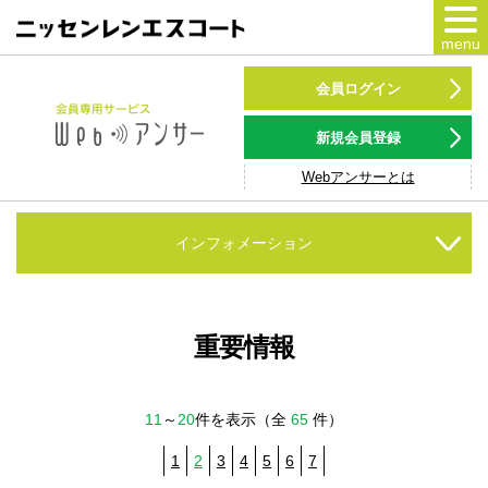
menu
カードをつくる
会員ログイン
カードをつかう
新規会員登録
Webアンサーとは
NSポイント
キャンペーン
インフォメーション
会員専用サービス
Webアンサー
サービス
重要情報
各種ローン
11
～
20
件を表示（全
65
件）
お客様サポート
1
2
3
4
5
6
7