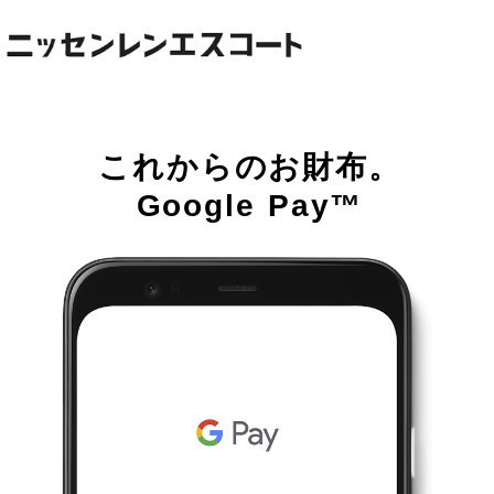
こ
れ
か
ら
の
お
財
布
。
G
o
o
g
l
e
P
a
y
™