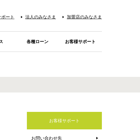
サポート
法人のみなさま
加盟店のみなさま
ス
各種ローン
お客様サポート
お支払い
サービス
レジット
ービス
アー＆
ード
REN
宅配
待
品
ローンカードaira
目的別ローン
電話リレーサービス
お問い合わせの多い
カード紛失・盗難
本人認証サービス
お問い合わせ先
音声アンサー
お支払い
Q&A
カードが
カードを安心・安全に
クーポン
ティ
の販売
オイル
シミュレーション
ご利用店一覧
お店
ご利用いただくために
お客様サポート
お問い合わせ先