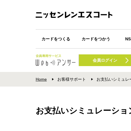
カードをつくる
カードをつかう
N
カード一覧
Webキャッシング
カードが届いたら
ショッピング
キャッシング
Apple Pay
Google Pay
POI
N
振込みサービス
会員ログイン
プ
Home
お客様サポート
お支払いシミュレ
お支払いシミュレーショ