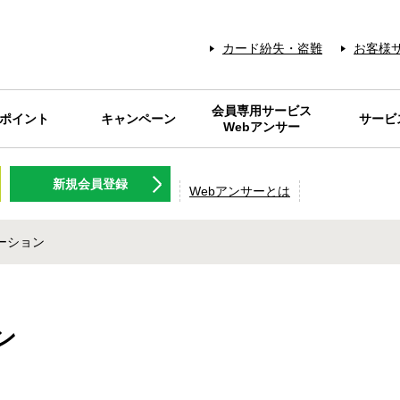
カード紛失・盗難
お客様
会員専用サービス
Sポイント
キャンペーン
サービ
Webアンサー
NT名人.com
Sポイント
キャンペーン
Webアンサーとは
メンテナンス情報
IDパスワードを
各種料金の
Web明細
RARAク
FP相談サ
旅行のツ
ギフトカ
NISSEN
灯油の
会員優
保険商
日専連ギフト
ログラム
新規会員登録
お忘れの方
プレミアム
アクティビ
チケット等
コニサー
使える
Webアンサーとは
ーション
ン