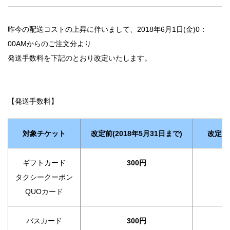
法人のみなさま
加盟店のみなさま
昨今の配送コストの上昇に伴いまして、2018年6月1日(金)0：
00AMからのご注文分より
発送手数料を下記のとおり改定いたします。
【発送手数料】
対象チケット
改定前(2018年5月31日まで)
改定後(
ギフトカード
300円
タクシークーポン
QUOカード
バスカード
300円