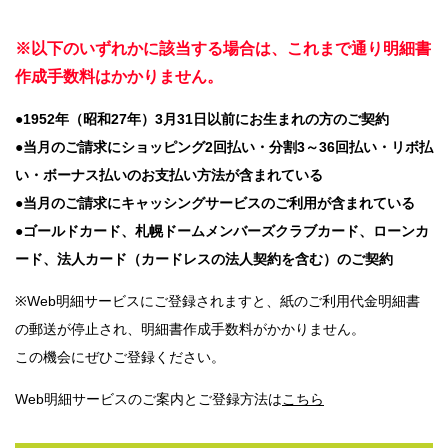
※以下のいずれかに該当する場合は、これまで通り明細書
作成手数料はかかりません。
●
1952
年（昭和
27
年）
3
月
31
日以前にお生まれの方のご契約
●当月のご請求にショッピング
2
回払い・分割
3
～
36
回払い・リボ払
い・ボーナス払いのお支払い方法
が含まれている
●当月のご請求にキャッシングサービスのご利用が含まれている
●ゴールドカード、札幌ドームメンバーズクラブカード、ローンカ
ード、法人カード（カードレスの法人契約
を含む）のご契約
※Web明細サービスにご登録されますと、紙のご利用代金明細書
の郵送が停止され、明細書作成手数料がかかりません。
この機会にぜひご登録ください。
Web明細サービスのご案内とご登録方法は
こちら