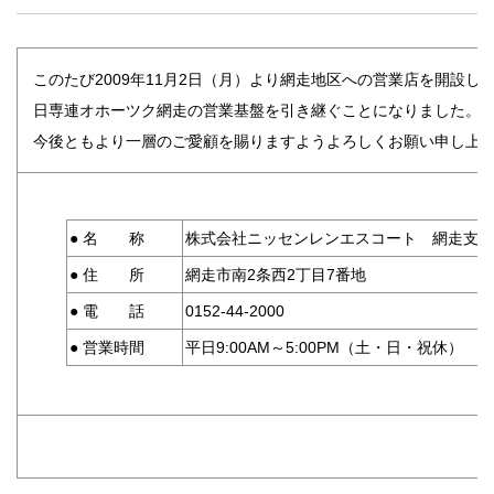
法人のみなさま
加盟店のみなさま
このたび2009年11月2日（月）より網走地区への営業店を開設し
日専連オホーツク網走の営業基盤を引き継ぐことになりました。
今後ともより一層のご愛顧を賜りますようよろしくお願い申し上
●
名 称
株式会社ニッセンレンエスコート 網走支店
●
住 所
網走市南2条西2丁目7番地
●
電 話
0152-44-2000
●
営業時間
平日9:00AM～5:00PM（土・日・祝休）