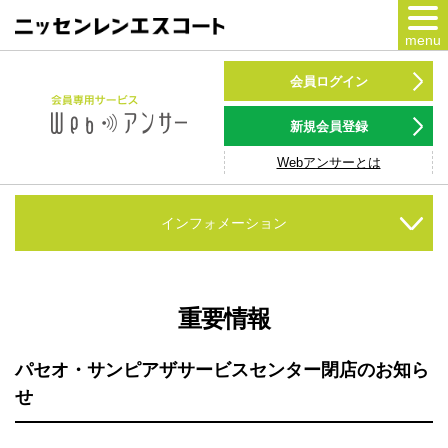
menu
カードをつくる
会員ログイン
カードをつかう
新規会員登録
Webアンサーとは
NSポイント
キャンペーン
インフォメーション
会員専用サービス
Webアンサー
サービス
重要情報
各種ローン
パセオ・サンピアザサービスセンター閉店のお知ら
せ
お客様サポート