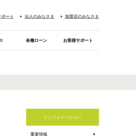
サポート
法人のみなさま
加盟店のみなさま
ス
各種ローン
お客様サポート
お支払い
サービス
レジット
ービス
アー＆
ード
REN
宅配
待
品
ローンカードaira
目的別ローン
電話リレーサービス
お問い合わせの多い
カード紛失・盗難
本人認証サービス
お問い合わせ先
音声アンサー
お支払い
Q&A
カードが
カードを安心・安全に
クーポン
ティ
の販売
オイル
シミュレーション
ご利用店一覧
お店
ご利用いただくために
インフォメーション
重要情報