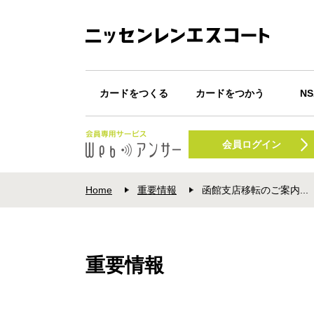
カードをつくる
カードをつかう
N
カード一覧
Webキャッシング
カードが届いたら
ショッピング
キャッシング
Apple Pay
Google Pay
POI
N
振込みサービス
会員ログイン
プ
Home
重要情報
函館支店移転のご案内...
重要情報