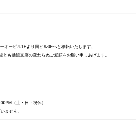
テーオービル1Fより同ビル3Fへと移転いたします。
後とも函館支店の変わらぬご愛顧をお願い申しあげます。
M～5:00PM（土・日・祝休）
ざいません。