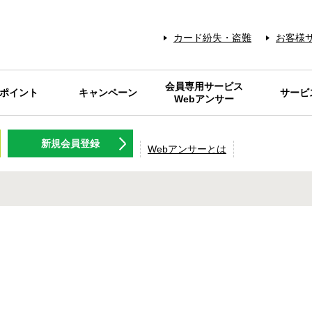
カード紛失・盗難
お客様
会員専用サービス
Sポイント
キャンペーン
サービ
Webアンサー
NT名人.com
Sポイント
キャンペーン
Webアンサーとは
メンテナンス情報
IDパスワードを
各種料金の
Web明細
RARAク
FP相談サ
旅行のツ
ギフトカ
NISSEN
灯油の
会員優
保険商
日専連ギフト
ログラム
新規会員登録
お忘れの方
プレミアム
アクティビ
チケット等
コニサー
使える
Webアンサーとは