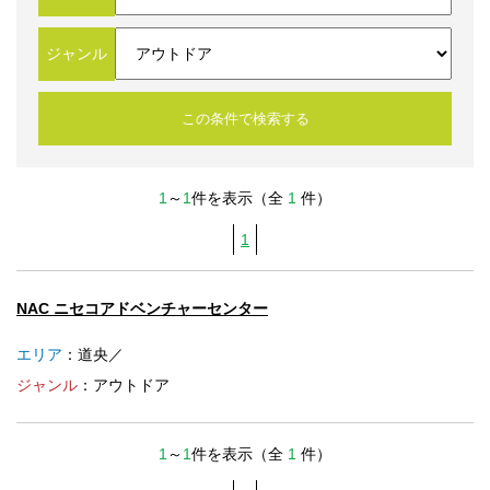
法人のみなさま
加盟店のみなさま
ジャンル
1
～
1
件を表示（全
1
件）
1
NAC ニセコアドベンチャーセンター
エリア
：道央／
ジャンル
：アウトドア
1
～
1
件を表示（全
1
件）