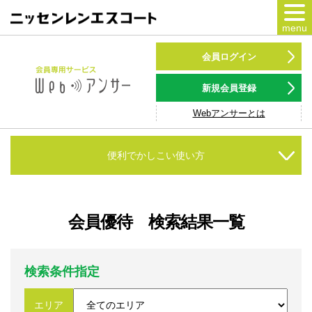
menu
カードをつくる
会員ログイン
カードをつかう
新規会員登録
Webアンサーとは
NSポイント
キャンペーン
便利でかしこい使い方
会員専用サービス
Webアンサー
サービス
会員優待 検索結果一覧
各種ローン
検索条件指定
お客様サポート
エリア