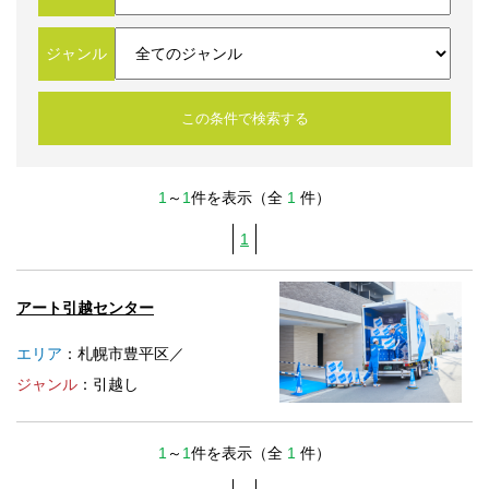
法人のみなさま
加盟店のみなさま
ジャンル
1
～
1
件を表示（全
1
件）
1
アート引越センター
エリア
：札幌市豊平区／
ジャンル
：引越し
1
～
1
件を表示（全
1
件）