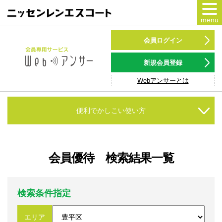
menu
カードをつくる
会員ログイン
カードをつかう
新規会員登録
Webアンサーとは
NSポイント
キャンペーン
便利でかしこい使い方
会員専用サービス
Webアンサー
サービス
会員優待 検索結果一覧
各種ローン
検索条件指定
お客様サポート
エリア