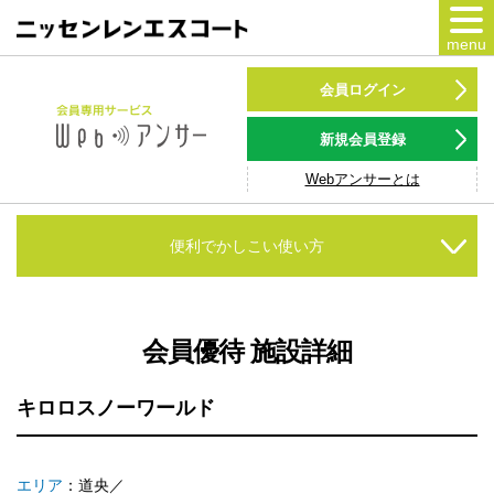
menu
カードをつくる
会員ログイン
カードをつかう
新規会員登録
Webアンサーとは
NSポイント
キャンペーン
便利でかしこい使い方
会員専用サービス
Webアンサー
サービス
会員優待 施設詳細
各種ローン
キロロスノーワールド
お客様サポート
エリア
：道央／