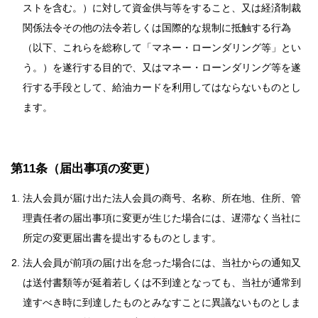
ストを含む。）に対して資金供与等をすること、又は経済制裁
関係法令その他の法令若しくは国際的な規制に抵触する行為
（以下、これらを総称して「マネー・ローンダリング等」とい
う。）を遂行する目的で、又はマネー・ローンダリング等を遂
行する手段として、給油カードを利用してはならないものとし
ます。
第11条（届出事項の変更）
法人会員が届け出た法人会員の商号、名称、所在地、住所、管
理責任者の届出事項に変更が生じた場合には、遅滞なく当社に
所定の変更届出書を提出するものとします。
法人会員が前項の届け出を怠った場合には、当社からの通知又
は送付書類等が延着若しくは不到達となっても、当社が通常到
達すべき時に到達したものとみなすことに異議ないものとしま